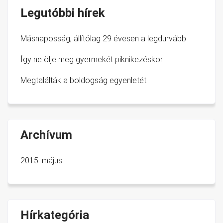
az ÁFA-t nem tartalmazzák
Legutóbbi hírek
kérje egyedi
árajánlatunkat
kérje egyedi
Másnaposság, állítólag 29 évesen a legdurvább
árajánlatunkat
az ÁFA-t nem tartalmazzák
az ÁFA-t nem tartalmazzák
Így ne ölje meg gyermekét piknikezéskor
Megtalálták a boldogság egyenletét
kérje egyedi
kérje egyedi
árajánlatunkat
árajánlatunkat
Archívum
2015. május
Hírkategória