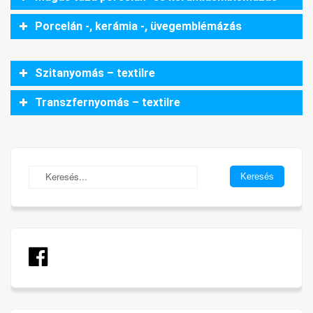
Porcelán -, kerámia -, üvegemblémázás
Szitanyomás – textilre
Transzfernyomás – textilre
az ÁFA-t nem tartalmazzák