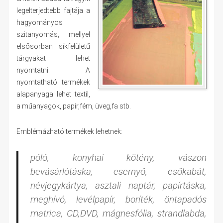
legelterjedtebb fajtája a
hagyományos
szitanyomás, mellyel
elsősorban síkfelületű
tárgyakat lehet
nyomtatni. A
nyomtatható termékek
alapanyaga lehet textil,
a műanyagok, papír,fém, üveg,fa stb.
Emblémázható termékek lehetnek:
póló, konyhai kötény, vászon
bevásárlótáska, esernyő, esőkabát,
névjegykártya, asztali naptár, papírtáska,
meghívó, levélpapír, boríték, öntapadós
matrica, CD,DVD, mágnesfólia, strandlabda,