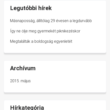
(adhéziós matrica) nyomtatása
hogy a legmagasabb minőségi követelményeknek megfelelő
póló, egérpad, baseball sapka, szatyor,
Legutóbbi hírek
termék kerüljön a piacra.
párna, dísz falitányér, stb.
Továbbá vállaljuk reklámkiadványok, szórólapok, leporellók,
Másnaposság, állítólag 29 évesen a legdurvább
katalógusok, kiállítási standok tervezését és kivitelezését.
Így ne ölje meg gyermekét piknikezéskor
Igény szerint ingyenes grafikai látványterv készítés
Megtalálták a boldogság egyenletét
Archívum
2015. május
Hírkategória