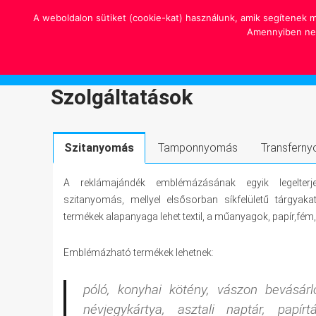
Skip
A weboldalon sütiket (cookie-kat) használunk, amik segítenek mi
to
szitakomplex.hu
Amennyiben nem 
content
Szitakomplex Kft. hivatalos honlapja
Szolgáltatások
Szitanyomás
Tamponnyomás
Transfern
A reklámajándék emblémázásának egyik legelter
szitanyomás, mellyel elsősorban síkfelületű tárgyak
termékek alapanyaga lehet textil, a műanyagok, papír,fém,
Emblémázható termékek lehetnek:
póló, konyhai kötény, vászon bevásárl
névjegykártya, asztali naptár, papírt