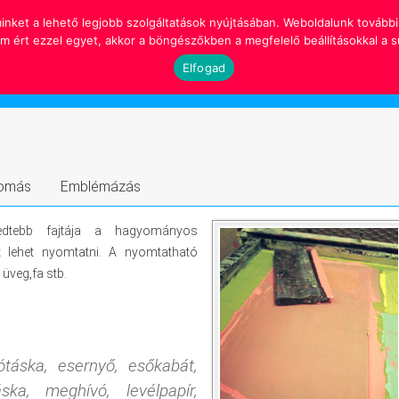
nket a lehető legjobb szolgáltatások nyújtásában. Weboldalunk további 
ért ezzel egyet, akkor a böngészőkben a megfelelő beállításokkal a süt
Kezdőlap
Szolgáltatások
Elfogad
yomás
Emblémázás
jedtebb fajtája a hagyományos
at lehet nyomtatni. A nyomtatható
 üveg,fa stb.
ótáska, esernyő, esőkabát,
áska, meghívó, levélpapír,