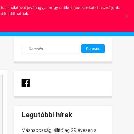
használatával jóváhagyja, hogy sütiket (cookie-kat) használjunk.
ik letilthatóak.
Árak
Hírek • Akciók
Kapcsolat
Legutóbbi hírek
Másnaposság, állítólag 29 évesen a